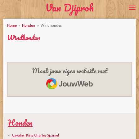
Van Djiproh
Ga
direct
naar
Home
»
Honden
»
Windhonden
de
Windhonden
hoofdinhoud
Maak jouw eigen website met
JouwWeb
Honden
Cavalier King Charles Spaniel